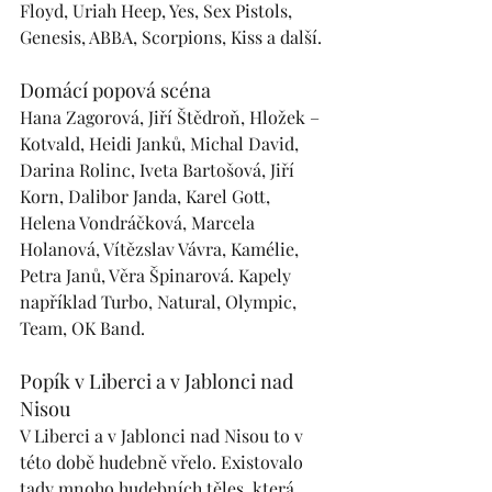
Floyd, Uriah Heep, Yes, Sex Pistols, 
Genesis, ABBA, Scorpions, Kiss a další.
Domácí popová scéna
Hana Zagorová, Jiří Štědroň, Hložek – 
Kotvald, Heidi Janků, Michal David, 
Darina Rolinc, Iveta Bartošová, Jiří 
Korn, Dalibor Janda, Karel Gott, 
Helena Vondráčková, Marcela 
Holanová, Vítězslav Vávra, Kamélie, 
Petra Janů, Věra Špinarová. Kapely 
například Turbo, Natural, Olympic, 
Team, OK Band.
Popík v Liberci a v Jablonci nad 
Nisou
V Liberci a v Jablonci nad Nisou to v 
této době hudebně vřelo. Existovalo 
tady mnoho hudebních těles, která 