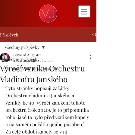
Příspěvek
Všechny příspěvky
Bernard Augustin
Všechny příspěvky
25. 12. 2021
Minut čtení: 9
Výročí vzniku Orchestru
Orchestr Vladimíra Janského
Vladimíra Janského
Tyto stránky popisují začátky 
Orchestru Vladimíra Janského a 
vznikly ke 40. výročí založení tohoto 
orchestru (rok 2020). Je to připomínka 
toho, jaké to bylo před vznikem kapely 
a na samém počátku jejího působení. 
Za celé období kapely se v ní 