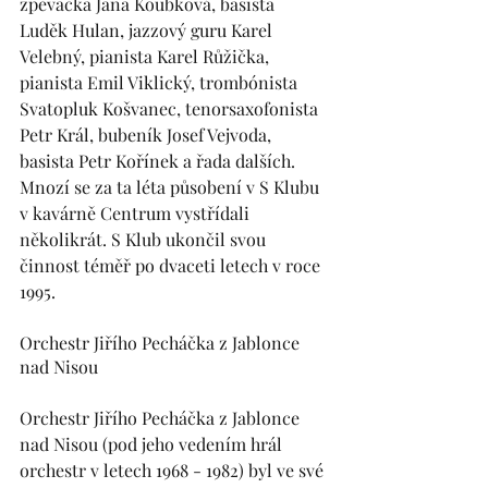
zpěvačka Jana Koubková, basista 
Luděk Hulan, jazzový guru Karel 
Velebný, pianista Karel Růžička, 
pianista Emil Viklický, trombónista 
Svatopluk Košvanec, tenorsaxofonista 
Petr Král, bubeník Josef Vejvoda, 
basista Petr Kořínek a řada dalších. 
Mnozí se za ta léta působení v S Klubu 
v kavárně Centrum vystřídali 
několikrát. S Klub ukončil svou 
činnost téměř po dvaceti letech v roce 
1995.
Orchestr Jiřího Pecháčka z Jablonce 
nad Nisou
Orchestr Jiřího Pecháčka z Jablonce 
nad Nisou (pod jeho vedením hrál 
orchestr v letech 1968 - 1982) byl ve své 