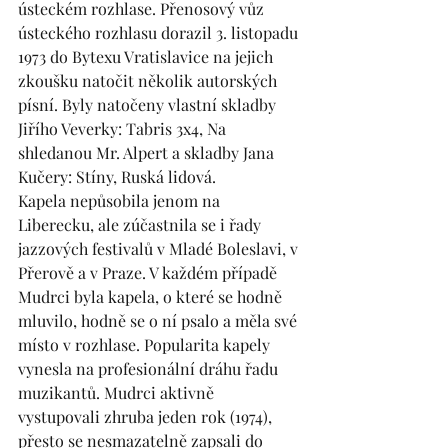
ústeckém rozhlase. Přenosový vůz 
ústeckého rozhlasu dorazil 3. listopadu 
1973 do Bytexu Vratislavice na jejich 
zkoušku natočit několik autorských 
písní. Byly natočeny vlastní skladby 
Jiřího Veverky: Tabris 3x4, Na 
shledanou Mr. Alpert a skladby Jana 
Kučery: Stíny, Ruská lidová. 
Kapela nepůsobila jenom na 
Liberecku, ale zúčastnila se i řady 
jazzových festivalů v Mladé Boleslavi, v 
Přerově a v Praze. V každém případě 
Mudrci byla kapela, o které se hodně 
mluvilo, hodně se o ní psalo a měla své 
místo v rozhlase. Popularita kapely 
vynesla na profesionální dráhu řadu 
muzikantů. Mudrci aktivně 
vystupovali zhruba jeden rok (1974), 
přesto se nesmazatelně zapsali do 