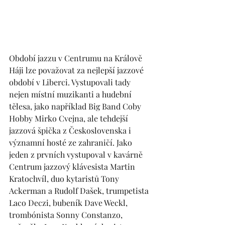
Období jazzu v Centrumu na Králově 
Háji lze považovat za nejlepší jazzové 
období v Liberci. Vystupovali tady 
nejen místní muzikanti a hudební 
tělesa, jako například Big Band Coby 
Hobby Mirko Cvejna, ale tehdejší 
jazzová špička z Československa i 
významní hosté ze zahraničí. Jako 
jeden z prvních vystupoval v kavárně 
Centrum jazzový klávesista Martin 
Kratochvíl, duo kytaristů Tony 
Ackerman a Rudolf Dašek, trumpetista 
Laco Deczi, bubeník Dave Weckl, 
trombónista Sonny Constanzo, 