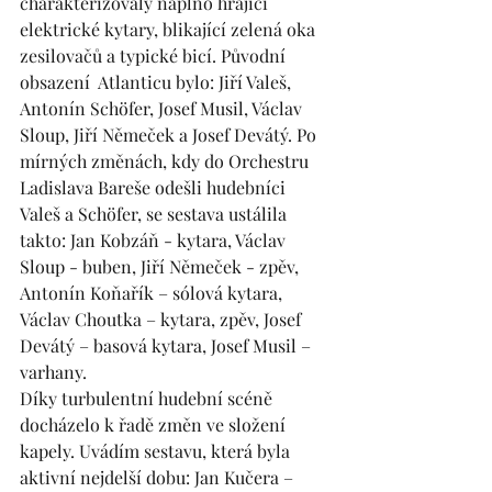
charakterizovaly naplno hrající 
elektrické kytary, blikající zelená oka 
zesilovačů a typické bicí. Původní 
obsazení  Atlanticu bylo: Jiří Valeš, 
Antonín Schöfer, Josef Musil, Václav 
Sloup, Jiří Němeček a Josef Devátý. Po 
mírných změnách, kdy do Orchestru 
Ladislava Bareše odešli hudebníci 
Valeš a Schöfer, se sestava ustálila 
takto: Jan Kobzáň - kytara, Václav 
Sloup - buben, Jiří Němeček - zpěv, 
Antonín Koňařík – sólová kytara, 
Václav Choutka – kytara, zpěv, Josef 
Devátý – basová kytara, Josef Musil – 
varhany. 
Díky turbulentní hudební scéně 
docházelo k řadě změn ve složení 
kapely. Uvádím sestavu, která byla 
aktivní nejdelší dobu: Jan Kučera – 