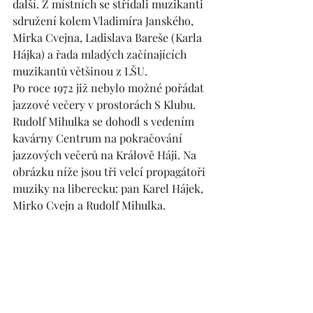
další. Z místních se střídali muzikanti 
sdružení kolem Vladimíra Janského, 
Mirka Cvejna, Ladislava Bareše (Karla 
Hájka) a řada mladých začínajících 
muzikantů většinou z LŠU.
Po roce 1972 již nebylo možné pořádat 
jazzové večery v prostorách S Klubu. 
Rudolf Mihulka se dohodl s vedením 
kavárny Centrum na pokračování 
jazzových večerů na Králově Háji. Na 
obrázku níže jsou tři velcí propagátoři 
muziky na liberecku: pan Karel Hájek, 
Mirko Cvejn a Rudolf Mihulka.