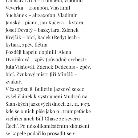
Ladislav Drda – trumpeta, Vladimír 
Veverka – trombón, Vlastimil 
Suchánek – altsaxofon, Vladimír 
Janský - piano, Jan Kučera – kytara, 
Josef Devátý – baskytara, Zdenek 
Krejčík – bicí, Radek (Redy) Jech - 
kytara, zpěv, flétna.
Později kapelu doplnili: Alena 
Dvořáková - zpěv (původně orchestr 
Juta Višňová), Zdenek Dedecius - zpěv, 
bicí. Zvukový mistr Jiří Minčič – 
zvukař. 
V časopisu 8. Bulletin Jazzové sekce 
vyšel článek k vystoupení Mudrců na 
Slánských jazzových dnech 24. 11. 1973, 
kde se o nich píše jako o „trumpeťácké 
vichřici aneb Bill Chase ze severu 
Čech". Po několikaměsíčním zkoušení 
se kapele podařilo prosadit se v 