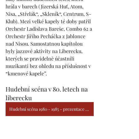
hrála v barech (Jizerská Huť, Atom, 
Nisa, „Střelák“, „Skleník“, Centrum, S-
Klub). Mezi velké kapely té doby patřil 
Orchestr Ladislava Bareše, Combo 62 a 
Orchestr Jiřího Pecháčka z Jablonce 
nad Nisou. Samostatnou kapitolou 
byly jazzové aktivity na Liberecku, 
kterých se pravidelně účastnili 
muzikanti bez ohledu na příslušnost v 
“kmenové kapele”. 
Hudební scéna v 80. letech na 
liberecku
Hudební scéna 1980 - 1985 - prezentace YouTube