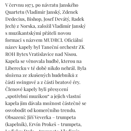
V červnu 1973, po návratu Janského 
Quartetu (Vladimír Janský, Zdenek 
Dedecius, Bishop, Josef Devátý, Radek 
Jech) z Norska, založil Vladimír Janský 
s muzikantskými přáteli novou 
formaci s názvem MUDRCI. Oficiální 
název kapely byl Taneční orchestr ZK 
ROH Bytex Vratislavice nad Nisou. 
Kapela se věnovala hudbě, kterou na 
Liberecku v té době nikdo nehrál. Byla 
složena ze zkušených hudebníků z 
části swingové a z části beatové éry. 
Členové kapely byli přesycení 
„spotřební muzikou“ a jejich vlastní 
kapela jim dávala možnost částečně se 
osvobodit od komerčního trendu. 
Obsazení: Jiří Veverka – trumpeta 
(kapelník), Ervín Prokeš - trumpeta, 