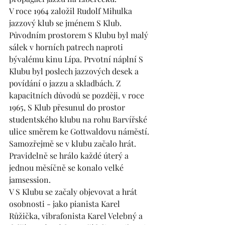
V roce 1964 založil Rudolf Mihulka 
jazzový klub se jménem S Klub. 
Původním prostorem S Klubu byl malý 
sálek v horních patrech naproti 
bývalému kinu Lípa. Prvotní náplní S 
Klubu byl poslech jazzových desek a 
povídání o jazzu a skladbách. Z 
kapacitních důvodů se později, v roce 
1965, S Klub přesunul do prostor 
studentského klubu na rohu Barvířské 
ulice směrem ke Gottwaldovu náměstí. 
Samozřejmě se v klubu začalo hrát. 
Pravidelně se hrálo každé úterý a 
jednou měsíčně se konalo velké 
jamsession.
V S Klubu se začaly objevovat a hrát 
osobnosti - jako pianista Karel 
Růžička, vibrafonista Karel Velebný a 