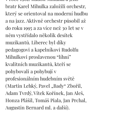
bratr Karel Mihulka založili orchestr, 
který se orientoval na moderní hudbu 
a na jazz. Aktivně orchestr působil až 
do roku 1995 a za více než 30 let se v 
něm vystřídalo několik desítek 
muzikantů. Liberec byl díky 
pedagogovi a kapelníkovi Rudolfu 
Mihulkovi proslavenou “líhní” 
kvalitních muzikantů, kteří se 
pohybovali a pohybují v 
profesionálním hudebním světě 
(Martin Lehký, Pavel „Bady“ Zbořil, 
Adam Tvrdý, Vítek Kořínek, Jan Aleš, 
Honza Plášil, Tomáš Piala, Jan Prchal, 
Augustin Bernard ml. a další).