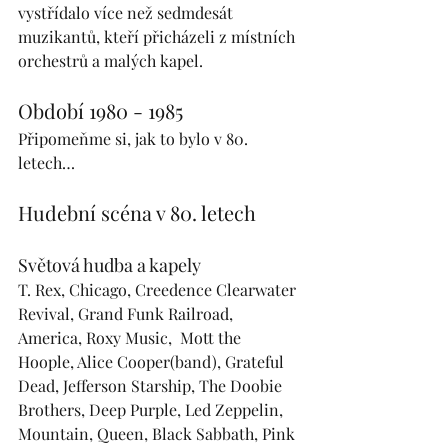
vystřídalo více než sedmdesát 
muzikantů, kteří přicházeli z místních 
orchestrů a malých kapel. 
Období 1980 - 1985
Připomeňme si, jak to bylo v 80. 
letech…
Hudební scéna v 80. letech
Světová hudba a kapely
T. Rex, Chicago, Creedence Clearwater 
Revival, Grand Funk Railroad, 
America, Roxy Music,  Mott the 
Hoople, Alice Cooper(band), Grateful 
Dead, Jefferson Starship, The Doobie 
Brothers, Deep Purple, Led Zeppelin, 
Mountain, Queen, Black Sabbath, Pink 