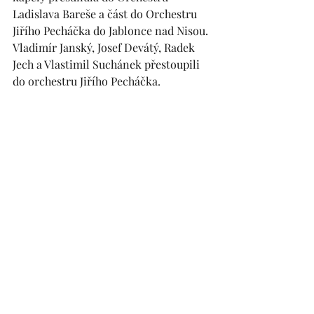
Ladislava Bareše a část do Orchestru 
Jiřího Pecháčka do Jablonce nad Nisou. 
Vladimír Janský, Josef Devátý, Radek 
Jech a Vlastimil Suchánek přestoupili 
do orchestru Jiřího Pecháčka.
Orchestr Jiřího Pecháčka, 1979
Orchestr Jiřího Pecháčka, složení v 