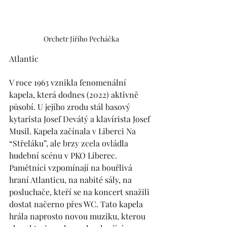
Orchetr Jiřího Pecháčka
Atlantic
V roce 1963 vznikla fenomenální 
kapela, která dodnes (2022) aktivně 
působí. U jejího zrodu stál basový 
kytarista Josef Devátý a klavírista Josef 
Musil. Kapela začínala v Liberci Na 
“Střeláku”, ale brzy zcela ovládla 
hudební scénu v PKO Liberec. 
Pamětníci vzpomínají na bouřlivá 
hraní Atlanticu, na nabité sály, na 
posluchače, kteří se na koncert snažili 
dostat načerno přes WC. Tato kapela 
hrála naprosto novou muziku, kterou 