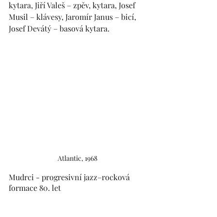
kytara, Jiří Valeš – zpěv, kytara, Josef 
Musil – klávesy, Jaromír Janus – bicí, 
Josef Devátý – basová kytara.
Atlantic, 1968
Mudrci - progresivní jazz–rocková 
formace 80. let